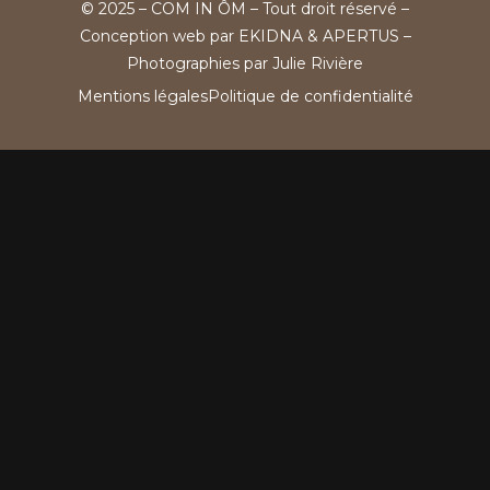
© 2025 – COM IN ÔM – Tout droit réservé –
Conception web par
EKIDNA
&
APERTUS
–
Photographies par
Julie Rivière
Mentions légales
Politique de confidentialité