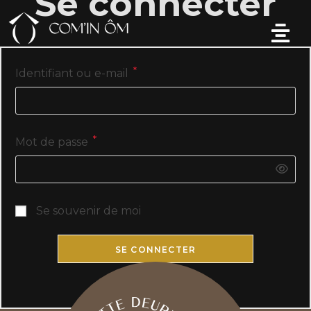
Se connecter
*
Identifiant ou e-mail
*
Mot de passe
Se souvenir de moi
SE CONNECTER
Mot de passe perdu ?