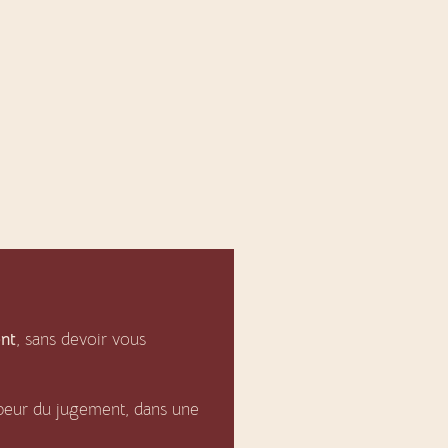
ent
, sans devoir vous
 peur du jugement, dans une