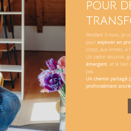
POUR D
TRANS
Pendant 3 mois, je 
pour
explorer en pro
corps, aux limites, à l
Un cadre sécurisé, g
émergent
, et le lie
pas.
Un chemin partagé po
profondément ancré