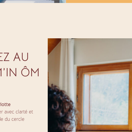
EZ AU
’IN ÔM
lotte
r avec clarté et
e du cercle