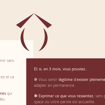
enir sans
Et si, en 3 mois, vous pouviez…
ez et ce
✼ Vous sentir
légitime d
’
exister pleinem
adapter en permanence.
mmes
qui
✼ Exprimer ce que vous ressentez
, sans
des.
space où votre parole est accueillie.