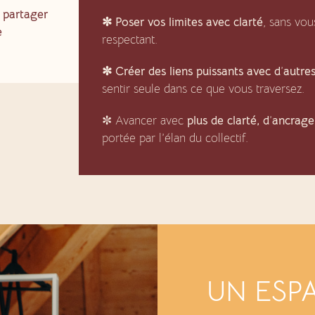
e partager
✼ Poser vos limites avec clarté
, sans vou
e
respectant.
✼ Créer des liens puissants avec d
’
autre
sentir seule dans ce que vous traversez.
✼ Avancer avec
plus de clarté, d
’
ancrage
portée par l’élan du collectif.
UN ESP