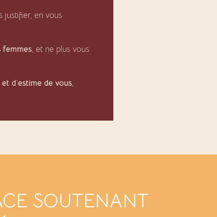
s justifier, en vous
s femmes
, et ne plus vous
 et d
’
estime de vous
,
ACE SOUTENANT