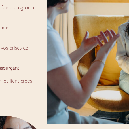
a force du groupe
ythme
 vos prises de
ssourçant
 les liens créés