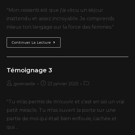
"Mon ressenti est que j'ai vécu un séjour
inattendu et assez incroyable. Je comprends
mieux ton langage sur la force des femmes."
Continuer La Lecture
Témoignage 3
gwenaelle
23 janvier 2025
"Tu m'as permis de m'ouvrir et c'est en soi un vrai
petit miracle. Tu m'as ouvert la porte sur une
partie de moi qui était bien enfouie, cachée et
qui…