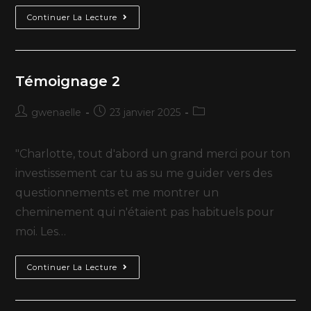
Continuer La Lecture
Témoignage 2
gwenaelle
23 janvier 2025
"Charlotte, tout d'abord un grand merci pour ton
investissement car tu as su me guider vers des
questionnements et me montrer un
cheminement qui n'étaient pas habituels pour
moi. Les…
Continuer La Lecture