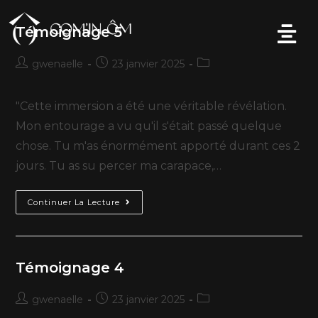
Témoignage 5
gwenaelle
23 janvier 2025
"Cette immersion a été une véritable révélation.
Mon entourage a vu qu'il s'était passé quelque
chose. Tu m'as énormément apporté durant ces 2
jours. Tu as su percer ma carapace,…
Continuer La Lecture
Témoignage 4
gwenaelle
23 janvier 2025