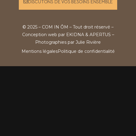
DISCUTONS DE VOS BESOINS ENSEMBLE
© 2025 – COM IN ÔM – Tout droit réservé –
Conception web par
EKIDNA
&
APERTUS
–
Photographies par
Julie Rivière
Mentions légales
Politique de confidentialité