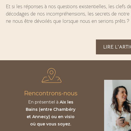
Et si les réponses à nos questions existentielles, les clefs
décodages de nos incompréhensions, les secrets de notre 
ne nous être dévoilés que lorsque nous en serions prêts ?
LIRE L'ART
Rencontrons-nous
En présentiel à
Aix les
Bains (entre Chambéry
et Annecy) ou en visio
où que vous soyez.